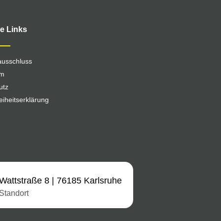
he Links
ausschluss
um
utz
reiheitserklärung
Wattstraße 8 | 76185 Karlsruhe
Standort​