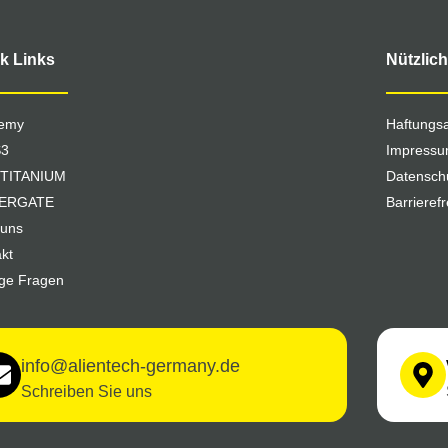
k Links
Nützlic
emy
Haftungs
S3
Impress
TITANIUM
Datensch
ERGATE
Barrieref
 uns
kt
ige Fragen
info@alientech-germany.de
Schreiben Sie uns